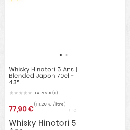
Whisky Hinotori 5 Ans |
Blended Japon 70cl -
43°
LA REVUE(0)





(111,28 € /litre)
77,90 €
TTC
Whisky Hinotori 5