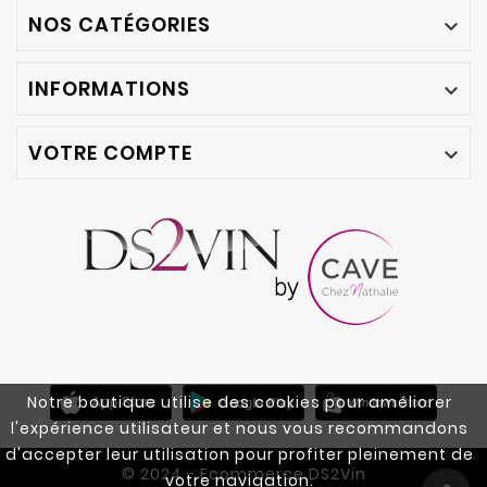
NOS CATÉGORIES

INFORMATIONS

VOTRE COMPTE

Notre boutique utilise des cookies pour améliorer
l'expérience utilisateur et nous vous recommandons
d'accepter leur utilisation pour profiter pleinement de
© 2024 - Ecommerce DS2Vin
votre navigation.