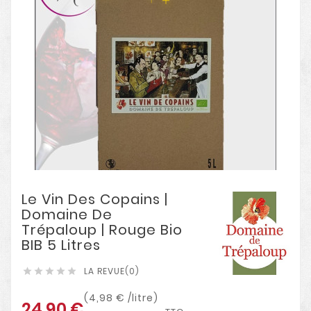
Le Vin Des Copains |
Domaine De
Trépaloup | Rouge Bio
BIB 5 Litres
LA REVUE(0)





(4,98 € /litre)
24,90 €