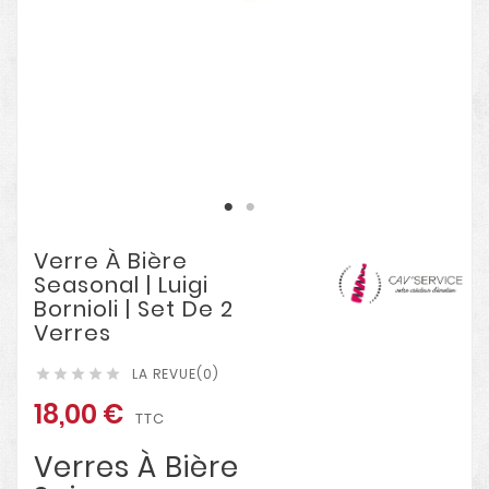
Verre À Bière
Seasonal | Luigi
Bornioli | Set De 2
Verres
LA REVUE(0)





18,00 €
TTC
Verres À Bière