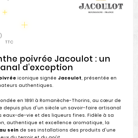
)
TTC
the poivrée Jacoulot : un
isanal d'exception
oivrée
iconique signée
Jacoulot
, présentée en
amateurs authentiques.
 fondée en 1891 à Romanèche-Thorins, au cœur de
e depuis plus d'un siècle un savoir-faire artisanal
 eaux-de-vie et des liqueurs fines. Fidèle à sa
tion, authentique et excellence aromatique, la
au sein
de ses installations des produits d'une
ux du terroir et du goût.