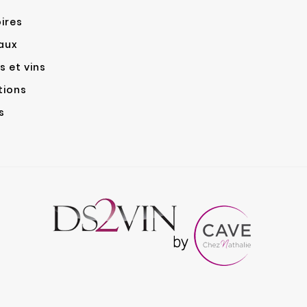
ires
aux
 et vins
tions
s