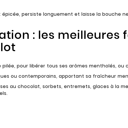
nt épicée, persiste longuement et laisse la bouche n
tion : les meilleures
lot
e pilée, pour libérer tous ses arômes mentholés, ou
iques ou contemporains, apportant sa fraîcheur men
sses au chocolat, sorbets, entremets, glaces à la 
ls.
t