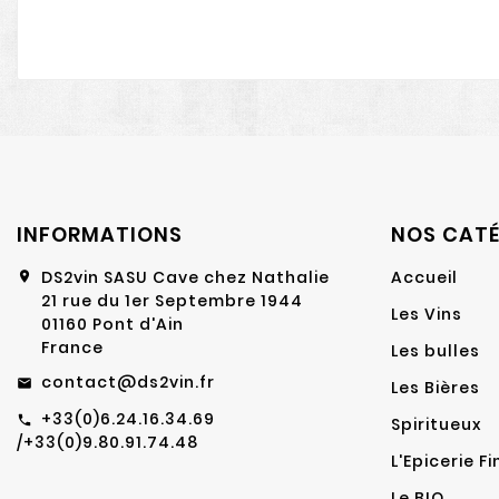
INFORMATIONS
NOS CATÉ
DS2vin SASU Cave chez Nathalie
Accueil
location_on
21 rue du 1er Septembre 1944
Les Vins
01160 Pont d'Ain
France
Les bulles
contact@ds2vin.fr
email
Les Bières
+33(0)6.24.16.34.69
call
Spiritueux
/+33(0)9.80.91.74.48
L'Epicerie Fi
Le BIO