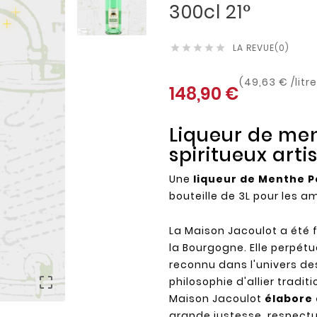
300cl 21°
LA REVUE(0)





(49,63 € /litre
148,90 €
Liqueur de men
spiritueux art
Une
liqueur de Menthe P
bouteille de 3L pour les 
La Maison Jacoulot a été
la Bourgogne. Elle perpétu
reconnu dans l'univers des

philosophie d'allier tradi
Maison Jacoulot
élabore 
grande justesse, respectue