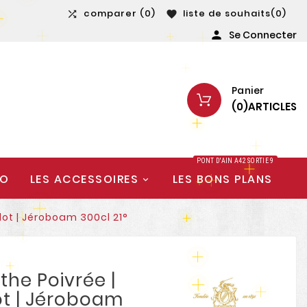
comparer
(0)
liste de souhaits
(0)


Se Connecter

Panier
(
0
)
ARTICLES
PONT D'AIN A42 SORTIE 9
IO
LES ACCESSOIRES
LES BONS PLANS
lot | Jéroboam 300cl 21°
the Poivrée |
ot | Jéroboam