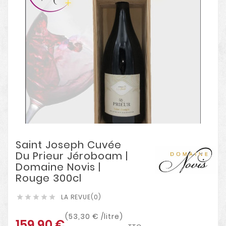
Saint Joseph Cuvée
Du Prieur Jéroboam |
Domaine Novis |
Rouge 300cl
LA REVUE(0)





(53,30 € /litre)
159,90 €