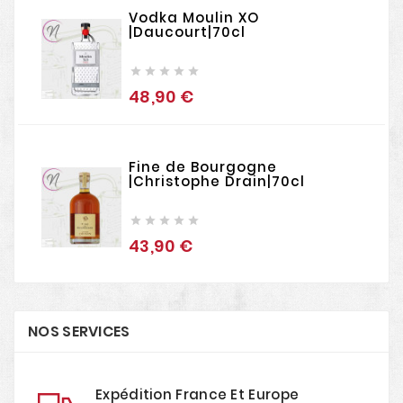
Vodka Moulin XO
|Daucourt|70cl





48,90 €
Prix
Fine de Bourgogne
|Christophe Drain|70cl





43,90 €
Prix
NOS SERVICES
Expédition France Et Europe