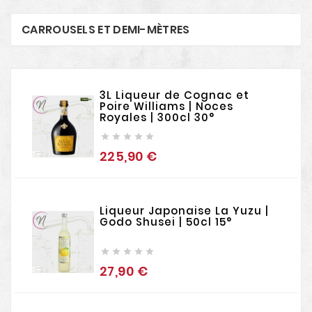
CARROUSELS ET DEMI-MÈTRES
3L Liqueur de Cognac et
Poire Williams | Noces
Royales | 300cl 30°





225,90 €
Prix
Liqueur Japonaise La Yuzu |
Godo Shusei | 50cl 15°





27,90 €
Prix