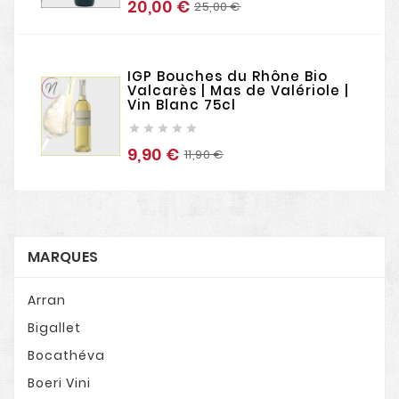
20,00 €
Prix
Prix
25,00 €
de
base
IGP Bouches du Rhône Bio
Valcarès | Mas de Valériole |
Vin Blanc 75cl





9,90 €
Prix
Prix
11,90 €
de
base
MARQUES
Arran
Bigallet
Bocathéva
Boeri Vini