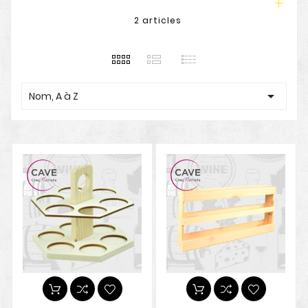
2 articles

Nom, A à Z